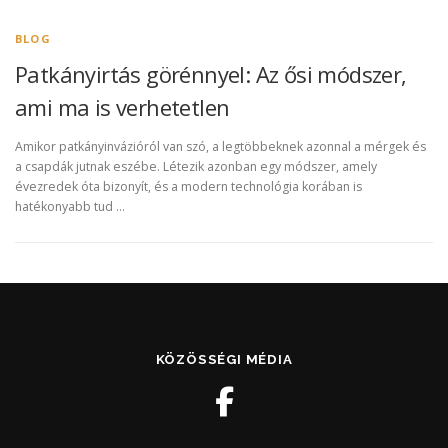
BLOG
Patkányirtás görénnyel: Az ősi módszer,
ami ma is verhetetlen
Amikor patkányinvázióról van szó, a legtöbbeknek azonnal a mérgek és
a csapdák jutnak eszébe. Létezik azonban egy módszer, amely
évezredek óta bizonyít, és a modern technológia korában is
hatékonyabb tud …
KÖZÖSSÉGI MÉDIA